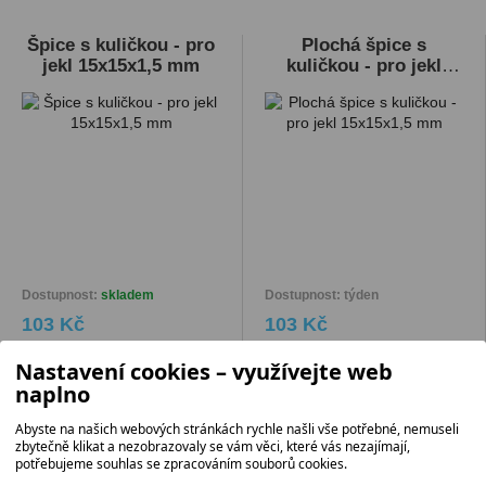
Špice s kuličkou - pro
Plochá špice s
jekl 15x15x1,5 mm
kuličkou - pro jekl
15x15x1,5 mm
Dostupnost:
skladem
Dostupnost: týden
103 Kč
103 Kč
Nastavení cookies – využívejte web
DETAIL
DETAIL
naplno
Abyste na našich webových stránkách rychle našli vše potřebné, nemuseli
zbytečně klikat a nezobrazovaly se vám věci, které vás nezajímají,
potřebujeme souhlas se zpracováním souborů cookies.
Špice základní pro jekl
Špice s kuličkou - pro